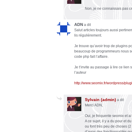
Non, je ne connaissais pas ce 
ADN
a dit
Salut articles toujours aussi pertin
lis régulièrement.
Je trouve qu’avoir trop de plugins p
beaucoup de programmeurs nous sort
code php fait l’affaire.
Je t’invite au passage à lire ce lien 
l’auteur
http://www.seomix.fr/wordpress/plugi
Sylvain (admin)
a dit
Merci ADN,
Oui, je fréquente seomix et ai l
A ce sujet, il y a du pour et du
ou font très peu de choses (2 
d’avoir des fonctionnalités q