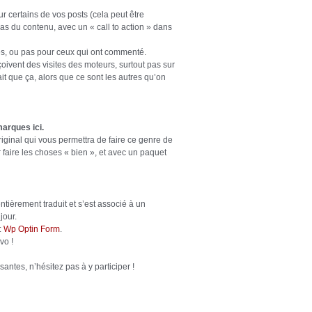
r certains de vos posts (cela peut être
 bas du contenu, avec un « call to action » dans
trés, ou pas pour ceux qui ont commenté.
eçoivent des visites des moteurs, surtout pas sur
ait que ça, alors que ce sont les autres qu’on
arques ici.
original qui vous permettra de faire ce genre de
 faire les choses « bien », et avec un paquet
ntièrement traduit et s’est associé à un
jour.
:
Wp Optin Form
.
vo !
antes, n’hésitez pas à y participer !