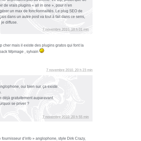
ir de vrais plugins « all in one », pour n’en
 gérer un max de fonctionnalités. Le plug SEO de
ais dans un autre post va tout à fait dans ce sens,
je diffuse.
7 novembre 2010,
18 h 01 min
p cher mais il existe des plugins gratos qui font la
pack Wpmage , sylvain
7 novembre 2010,
20 h 23 min
glophone, oui bien sur, ça existe.
.
e déjà gratuitement auparavant.
urquoi se priver ?
7 novembre 2010,
20 h 55 min
fournisseur d’info » anglophone, style Dirk Crazy,