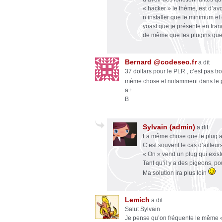
« hacker » le thème, est d’avo
n’installer que le minimum et
yoast que je présente en franç
de même que les plugins que 
Bernard @codeseo.fr
a dit
37 dollars pour le PLR , c’est pas tro
mème chose et notamment dans le 
a+
B
Sylvain (admin)
a dit
La même chose que le plug an
C’est souvent le cas d’ailleurs
« On » vend un plug qui exist
Tant qu’il y a des pigeons, po
Ma solution ira plus loin
Lemich
a dit
Salut Sylvain
Je pense qu’on fréquente le même « 