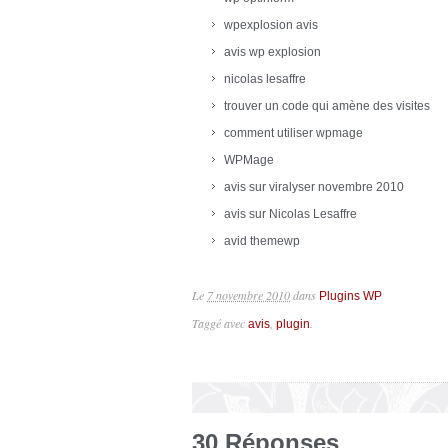
wpexplosion avis
avis wp explosion
nicolas lesaffre
trouver un code qui amène des visites
comment utiliser wpmage
WPMage
avis sur viralyser novembre 2010
avis sur Nicolas Lesaffre
avid themewp
Le
7 novembre 2010
dans
Plugins WP
Taggé avec
,
.
avis
plugin
30 Réponses