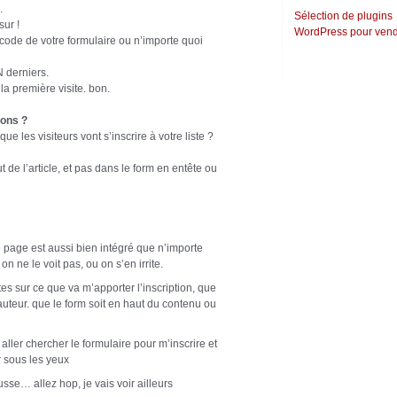
.
Sélection de plugins
sur !
WordPress pour vend
 code de votre formulaire ou n’importe quoi
N derniers.
 la première visite. bon.
ions ?
ue les visiteurs vont s’inscrire à votre liste ?
 de l’article, et pas dans le form en entête ou
 page est aussi bien intégré que n’importe
n ne le voit pas, ou on s’en irrite.
tes sur ce que va m’apporter l’inscription, que
auteur. que le form soit en haut du contenu ou
 aller chercher le formulaire pour m’inscrire et
r sous les yeux
gusse… allez hop, je vais voir ailleurs