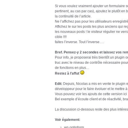
Si vous voulez vraiment ajouter un formulaire su
pertinent, au cas par cas), ajoutez le plutôt en
la continuité de l’article.
Ne l’affichez pas pour les utilisateurs enregis
Affichez le sur les posts les plus anciens qui r
les nouveaux posts ! le visiteur régulier ne verr
cible !!!!
faites l’inverse. Tout l’inverse….
Bref. Pensez-y 2 secondes et laissez vos rem
Pour info, je proposerai très bientôt un plugin 
truc avec le niveau de contrôle nécessaire pour
de fonctions en plus…
Restez à l’affut
Edit:
Depuis, Nicolas a mis en vente le plugin e
développeur pour le faire évoluer et le mettre à 
Vous pouvez voir les ajouts de cette version ici 
Bel exemple d’écoute client et de réactivité, bra
La discussion ci-dessous reste des plus intéress
Voir également:
wp optinform