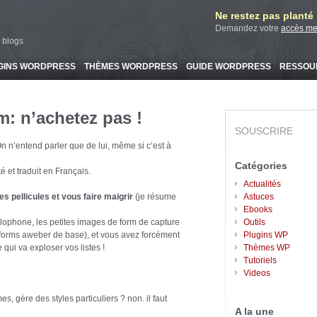
Ne restez pas planté l
Demandez votre
accès m
 blogs
GINS WORDPRESS
THÈMES WORDPRESS
GUIDE WORDPRESS
RESSOU
: n’achetez pas !
SOUSCRIRE
On n’entend parler que de lui, même si c’est à
Catégories
é et traduit en Français.
Actualités
les pellicules et vous faire maigrir
(je résume
Astuces
Ebooks
lophone, les petites images de form de capture
Outils
es forms aweber de base), et vous avez forcément
Plugins WP
qui va exploser vos listes !
Thèmes WP
Tutoriels
Videos
s, gère des styles particuliers ? non. il faut
A la une