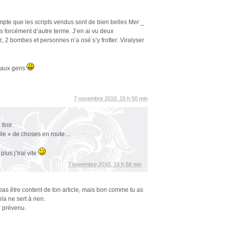
mpte que les scripts vendus sont de bien belles Mer _
as forcément d’autre terme. J’en ai vu deux
 2 bombes et personnes n’a osé s’y frotter: Viralyser
 aux gens
7 novembre 2010,
15 h 50 min
finir.
pile » de choses en route…
plus j’irai vite
7 novembre 2010,
15 h 58 min
pas être content de ton article, mais bon comme tu as
la ne sert à rien.
r prévenu.