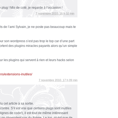
plug ! Mis de coté, je regarde à l’occasion !
7 novembre 2010,
16 h 32 min
ents de l’ami Sylvain, je ne poste pas beaucoup mais te
our son wordpress s’est pas trop le top car d’une part
ent des plugins miracles payants alors qu’un simple
sur les plugins qui servent à rien et leurs hacks selon
ns/extensions-inutiles/
7 novembre 2010,
17 h 09 min
u cet article à sa sortie.
 contre. S’il est vrai que certains plugs sont inutiles
lignes de code!), il est tout de même intéressant
ui ne dépendent pas du thème. Le top, plutot que de