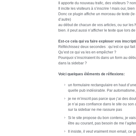
Il apporte du nouveau trafic, des visiteurs ? non
Il incite les visiteurs à s’inscrire ! mais oui, bien 
Donc ce plugin affiche un morceau de texte (le
d’autre)
au début de chacun de vos articles, ou sur les 
bien. il peut aussi n’afficher le texte que lors de
Est-ce cela qui va faire exploser vos inscript
Réfléchissez deux secondes : qu’est ce qui fait q
Qu’est ce qui va les en empêcher ?
Pourquoi s’inscriraient ils dans un form au début
dans la sidebar ?
Voici quelques éléments de réflexions:
un formulaire rectangulaire en haut d’une
quelle pub indésirable. Par automatisme, o
je ne m’inscrit pas parce que j’ai des dou
je n’ai pas confiance dans le site ou son 
sur la sidebar ne me rassure pas
Si le site propose du bon contenu, je vais
être au courant, pas besoin de me l’agite
Il insiste, il veut vraiment mon email, ce 