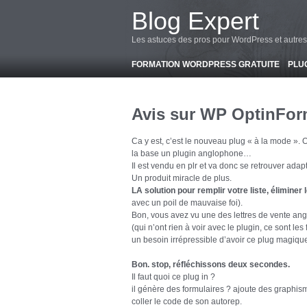
-->
Blog Expert
Les astuces des pros pour WordPress et autres
FORMATION WORDPRESS GRATUITE
PLU
Avis sur WP OptinForm
Ca y est, c’est le nouveau plug « à la mode ». 
la base un plugin anglophone…
Il est vendu en plr et va donc se
retrouver adapt
Un produit miracle de plus.
LA solution pour remplir votre liste, éliminer 
avec un poil de mauvaise foi).
Bon, vous avez vu une des lettres de vente ang
(qui n’ont rien à voir avec le plugin, ce sont l
un besoin irrépressible d’avoir ce plug magique 
Bon. stop, réfléchissons deux secondes.
Il faut quoi ce plug in ?
il génère des formulaires ? ajoute des graphisme
coller le code de son autorep.