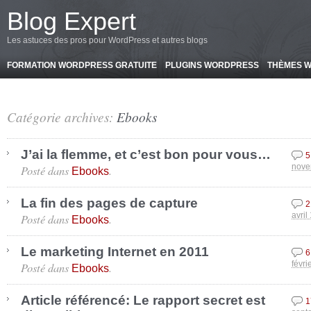
-->
Blog Expert
Les astuces des pros pour WordPress et autres blogs
FORMATION WORDPRESS GRATUITE
PLUGINS WORDPRESS
THÈMES 
Catégorie archives:
Ebooks
J’ai la flemme, et c’est bon pour vous…
5
Posté dans
.
nove
Ebooks
La fin des pages de capture
2
Posté dans
.
avril
Ebooks
Le marketing Internet en 2011
6
Posté dans
.
févri
Ebooks
Article référencé: Le rapport secret est
1