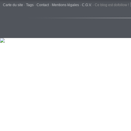
Carte du site
-
Tags
-
Contact
-
Mentions légales
-
C.G.V.
-
Ce blog est dofollow !