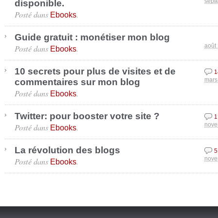
disponible.
sept
Posté dans
.
Ebooks
Guide gratuit : monétiser mon blog
Posté dans
.
août
Ebooks
10 secrets pour plus de visites et de
1
commentaires sur mon blog
mars
Posté dans
.
Ebooks
Twitter: pour booster votre site ?
1
Posté dans
.
nove
Ebooks
La révolution des blogs
5
Posté dans
.
nove
Ebooks