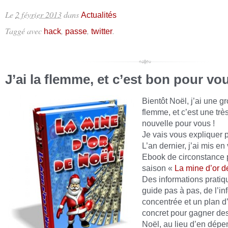
Le
2 février 2013
dans
Actualités
Taggé avec
,
,
.
hack
passe
twitter
J’ai la flemme, et c’est bon pour v
Bientôt Noël, j’ai une g
flemme, et c’est une tr
nouvelle pour vous !
Je vais vous expliquer 
L’an dernier, j’ai mis en
Ebook de circonstance 
saison «
La mine d’or d
Des informations pratiq
guide pas à pas, de l’in
concentrée et un plan d
concret pour gagner de
Noël, au lieu d’en dépe