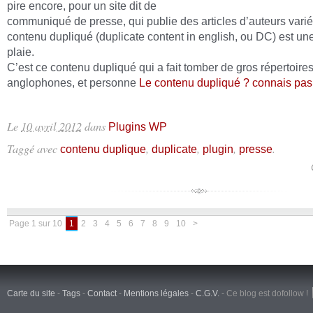
pire encore, pour un site dit de
communiqué de presse, qui publie des articles d’auteurs varié
contenu dupliqué (duplicate content in english, ou DC) est une
plaie.
C’est ce contenu dupliqué qui a fait tomber de gros répertoires
anglophones, et personne
Le contenu dupliqué ? connais pas !
Le
10 avril 2012
dans
Plugins WP
Taggé avec
,
,
,
.
contenu duplique
duplicate
plugin
presse
Page 1 sur 10
1
2
3
4
5
6
7
8
9
10
>
Carte du site
-
Tags
-
Contact
-
Mentions légales
-
C.G.V.
-
Ce blog est dofollow !