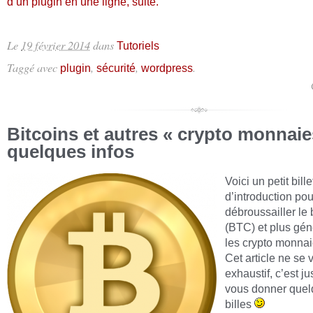
d’un plugin en une ligne, suite.
Le
19 février 2014
dans
Tutoriels
Taggé avec
,
,
.
plugin
sécurité
wordpress
Bitcoins et autres « crypto monnaie
quelques infos
Voici un petit bille
d’introduction pou
débroussailler le 
(BTC) et plus gé
les crypto monnai
Cet article ne se 
exhaustif, c’est ju
vous donner que
billes