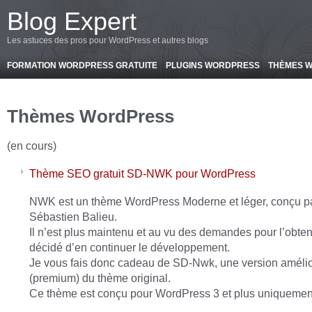
-->
Blog Expert
Les astuces des pros pour WordPress et autres blogs
FORMATION WORDPRESS GRATUITE
PLUGINS WORDPRESS
THÈMES 
Thèmes WordPress
(en cours)
Thème SEO gratuit SD-NWK pour WordPress
NWK est un thème WordPress Moderne et léger, conçu p
Sébastien Balieu.
Il n’est plus maintenu et au vu des demandes pour l’obtenir
décidé d’en continuer le développement.
Je vous fais donc cadeau de SD-Nwk, une version améli
(premium) du thème original.
Ce thème est conçu pour WordPress 3 et plus uniquemen