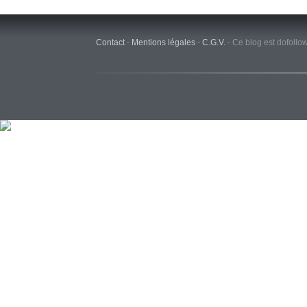
Contact
-
Mentions légales
-
C.G.V.
-
Ce blog est dofollo