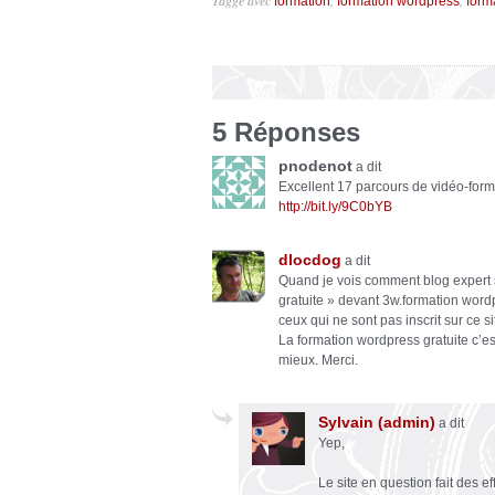
Taggé avec
,
,
formation
formation wordpress
form
5 Réponses
pnodenot
a dit
Excellent 17 parcours de vidéo-form
http://bit.ly/9C0bYB
dlocdog
a dit
Quand je vois comment blog expert s
gratuite » devant 3w.formation word
ceux qui ne sont pas inscrit sur ce si
La formation wordpress gratuite c’es
mieux. Merci.
Sylvain (admin)
a dit
Yep,
Le site en question fait des eff