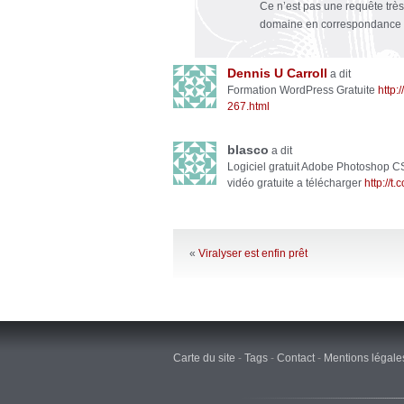
Ce n’est pas une requête très
domaine en correspondance e
Dennis U Carroll
a dit
Formation WordPress Gratuite
http:
267.html
blasco
a dit
Logiciel gratuit Adobe Photoshop CS
vidéo gratuite a télécharger
http://t
«
Viralyser est enfin prêt
Carte du site
-
Tags
-
Contact
-
Mentions légale