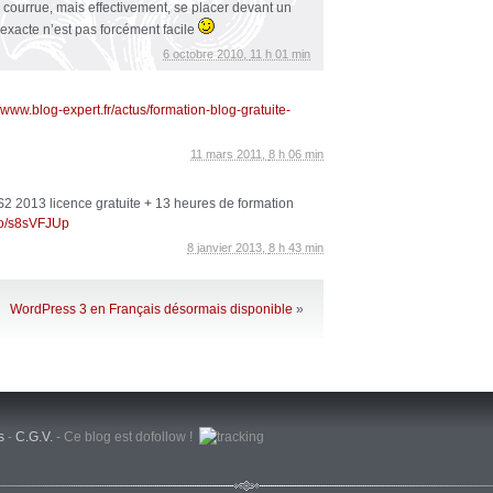
 courrue, mais effectivement, se placer devant un
xacte n’est pas forcément facile
6 octobre 2010,
11 h 01 min
//www.blog-expert.fr/actus/formation-blog-gratuite-
11 mars 2011,
8 h 06 min
2 2013 licence gratuite + 13 heures de formation
.co/s8sVFJUp
8 janvier 2013,
8 h 43 min
WordPress 3 en Français désormais disponible
»
s
-
C.G.V.
-
Ce blog est dofollow !