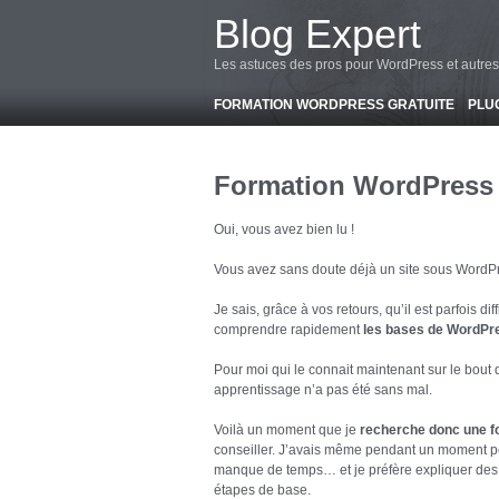
-->
Blog Expert
Les astuces des pros pour WordPress et autres
FORMATION WORDPRESS GRATUITE
PLU
Formation WordPress 
Oui, vous avez bien lu !
Vous avez sans doute déjà un site sous WordPr
Je sais, grâce à vos retours, qu’il est parfois diff
comprendre rapidement
les bases de WordPr
Pour moi qui le connait maintenant sur le bout 
apprentissage n’a pas été sans mal.
Voilà un moment que je
recherche donc une 
conseiller. J’avais même pendant un moment p
manque de temps… et je préfère expliquer des
étapes de base.