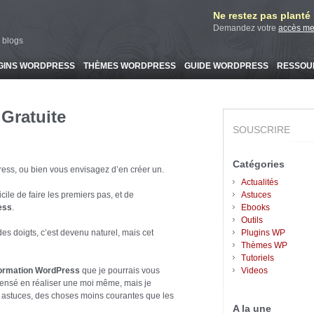
Ne restez pas planté l
Demandez votre
accès m
 blogs
GINS WORDPRESS
THÈMES WORDPRESS
GUIDE WORDPRESS
RESSOU
Gratuite
SOUSCRIRE
Catégories
ess, ou bien vous envisagez d’en créer un.
Actualités
icile de
faire les premiers pas, et de
Astuces
ess
.
Ebooks
Outils
des doigts, c’est devenu naturel, mais cet
Plugins WP
Thèmes WP
Tutoriels
formation WordPress
que je pourrais vous
Videos
ensé en réaliser une moi même, mais je
 astuces, des choses moins courantes que les
A la une