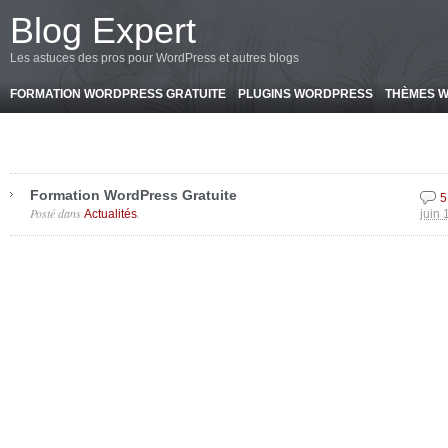
-->
Blog Expert
Les astuces des pros pour WordPress et autres blogs
FORMATION WORDPRESS GRATUITE
PLUGINS WORDPRESS
THÈMES 
Formation WordPress Gratuite
5
Posté dans
.
Actualités
juin 