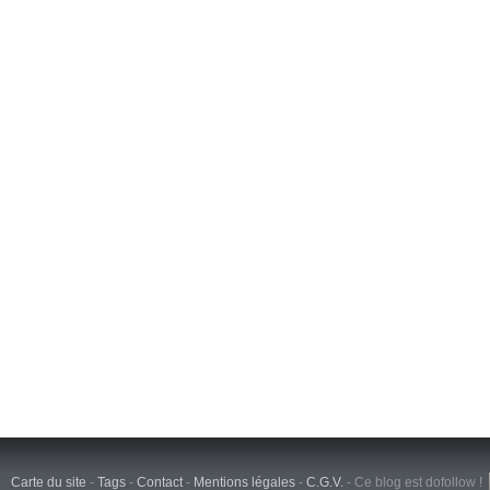
Carte du site
-
Tags
-
Contact
-
Mentions légales
-
C.G.V.
-
Ce blog est dofollow !