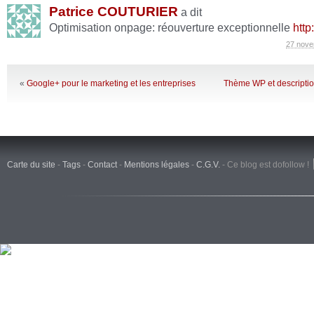
Patrice COUTURIER
a dit
Optimisation onpage: réouverture exceptionnelle
http
27 nove
«
Google+ pour le marketing et les entreprises
Thème WP et descriptio
Carte du site
-
Tags
-
Contact
-
Mentions légales
-
C.G.V.
-
Ce blog est dofollow !