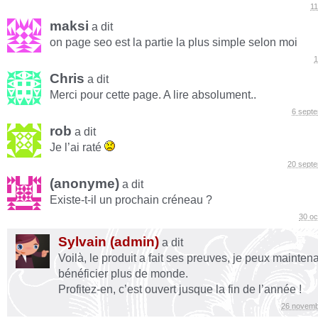
11
maksi
a dit
on page seo est la partie la plus simple selon moi
1
Chris
a dit
Merci pour cette page. A lire absolument..
6 sept
rob
a dit
Je l’ai raté
20 sept
(anonyme)
a dit
Existe-t-il un prochain créneau ?
30 oc
Sylvain (admin)
a dit
Voilà, le produit a fait ses preuves, je peux maintena
bénéficier plus de monde.
Profitez-en, c’est ouvert jusque la fin de l’année !
26 novemb