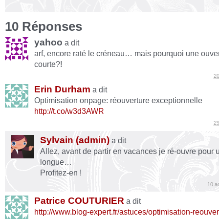
10 Réponses
yahoo
a dit
arf, encore raté le créneau… mais pourquoi une ouver
courte?!
20
Erin Durham
a dit
Optimisation onpage: réouverture exceptionnelle
http://t.co/w3d3AWR
29
Sylvain (admin)
a dit
Allez, avant de partir en vacances je ré-ouvre pour
longue…
Profitez-en !
10 a
Patrice COUTURIER
a dit
http://www.blog-expert.fr/astuces/optimisation-reouve