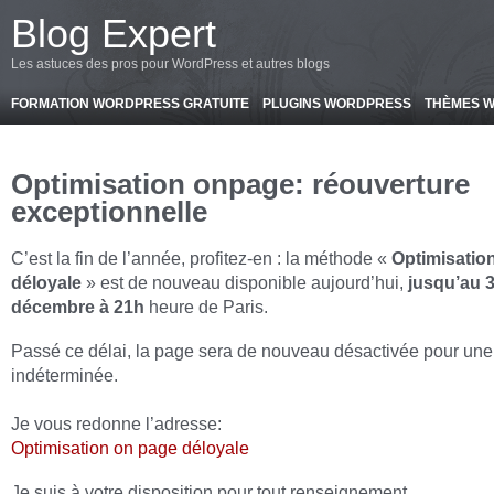
-->
Blog Expert
Les astuces des pros pour WordPress et autres blogs
FORMATION WORDPRESS GRATUITE
PLUGINS WORDPRESS
THÈMES 
Optimisation onpage: réouverture
exceptionnelle
C’est la fin de l’année, profitez-en : la méthode «
Optimisatio
déloyale
» est de nouveau disponible aujourd’hui,
jusqu’au 
décembre à 21h
heure de Paris.
Passé ce délai, la page sera de nouveau désactivée pour une
indéterminée.
Je vous redonne l’adresse:
Optimisation on page déloyale
Je suis à votre disposition pour tout renseignement.