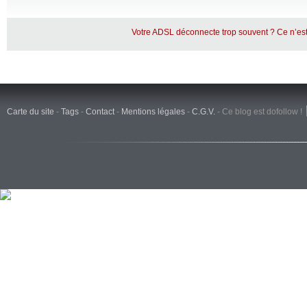
Votre ADSL déconnecte trop souvent ? Ce n’est
Carte du site
-
Tags
-
Contact
-
Mentions légales
-
C.G.V.
-
Ce blog est dofollow !