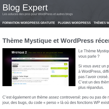
-->
Blog Expert
Les astuces des pros pour WordPress et autres blogs
FORMATION WORDPRESS GRATUITE
PLUGINS WORDPRESS
THÈMES 
Thème Mystique et WordPress réce
Le Thème Mystiq
vous parle ?
Si vous avez un 
à WordPress, diffi
pas l’avoir croisé.
C’est un des thèm
plus répandus.
C’est également un thème assez controversé: peu ou pas de 
jour, des bugs, du code « perso » là où des fonctions WP exist