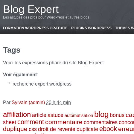
-->
Blog Expert
Les astuces des pros pour WordPress et autres blogs
FORMATION WORDPRESS GRATUITE
PLUGINS WORDPRESS
THÈMES 
Tags
Voici les expressions phare du site Blog Expert:
Voir également:
recherche expert wordpress
Par
Sylvain (admin)
20 h 44 min
blog
affiliation
ca
article
astuce
bonus
automatisation
comment
commentaire
sheet
commentaires
conco
ebook
duplique
erreu
css
droit de revente
duplicate