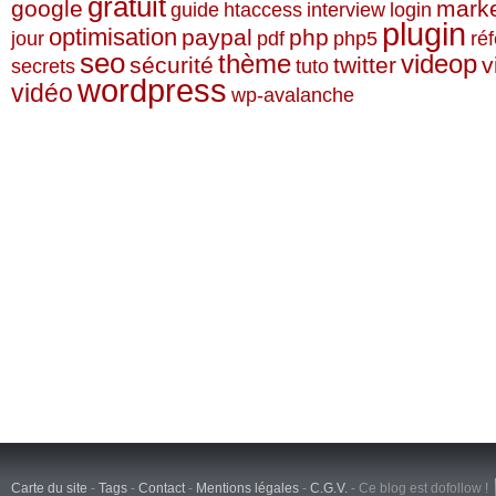
gratuit
google
marke
guide
htaccess
interview
login
plugin
optimisation
paypal
php
jour
pdf
php5
ré
seo
videop
thème
sécurité
twitter
v
secrets
tuto
wordpress
vidéo
wp-avalanche
Carte du site
-
Tags
-
Contact
-
Mentions légales
-
C.G.V.
-
Ce blog est dofollow !