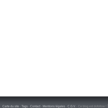
Carte du site
-
Tags
-
Contact
-
Mentions légales
-
C.G.V.
-
Ce blog est dofollow !