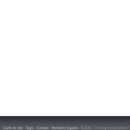
Carte du site
-
Tags
-
Contact
-
Mentions légales
-
C.G.V.
-
Ce blog est dofollow !