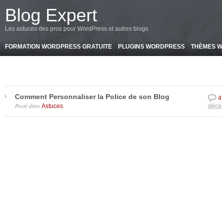
-->
Blog Expert
Les astuces des pros pour WordPress et autres blogs
FORMATION WORDPRESS GRATUITE
PLUGINS WORDPRESS
THÈMES 
Comment Personnaliser la Police de son Blog
4
Posté dans
.
Astuces
déce