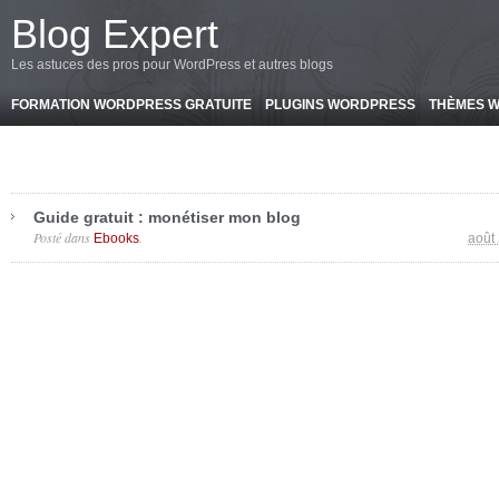
-->
Blog Expert
Les astuces des pros pour WordPress et autres blogs
FORMATION WORDPRESS GRATUITE
PLUGINS WORDPRESS
THÈMES 
Guide gratuit : monétiser mon blog
Posté dans
.
Ebooks
août