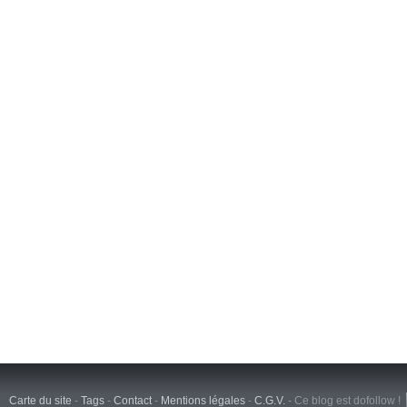
Carte du site
-
Tags
-
Contact
-
Mentions légales
-
C.G.V.
-
Ce blog est dofollow !