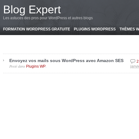
-->
Blog Expert
Les astuces des pros pour WordPress et autres blogs
FORMATION WORDPRESS GRATUITE
PLUGINS WORDPRESS
THÈMES 
Envoyez vos mails sous WordPress avec Amazon SES
2
Posté dans
.
Plugins WP
janvi