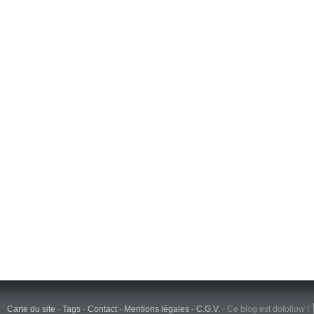
Carte du site
-
Tags
-
Contact
-
Mentions légales
-
C.G.V.
-
Ce blog est dofollow !