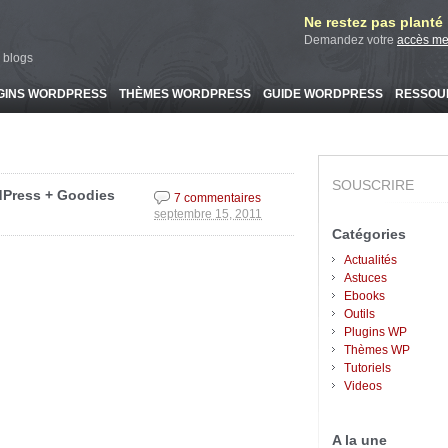
Ne restez pas planté l
Demandez votre
accès m
 blogs
GINS WORDPRESS
THÈMES WORDPRESS
GUIDE WORDPRESS
RESSOU
SOUSCRIRE
dPress + Goodies
7 commentaires
septembre 15, 2011
Catégories
Actualités
Astuces
Ebooks
Outils
Plugins WP
Thèmes WP
Tutoriels
Videos
A la une