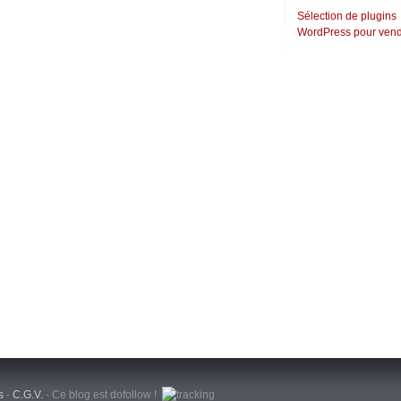
Sélection de plugins
WordPress pour vend
s
-
C.G.V.
-
Ce blog est dofollow !